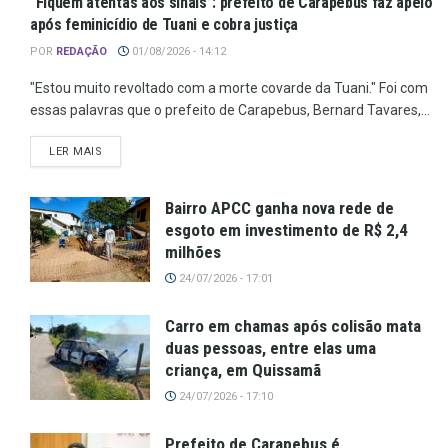
“Fiquem atentas aos sinais”: prefeito de Carapebus faz apelo
após feminicídio de Tuani e cobra justiça
POR
REDAÇÃO
01/08/2026 - 14:12
"Estou muito revoltado com a morte covarde da Tuani." Foi com
essas palavras que o prefeito de Carapebus, Bernard Tavares,...
LER MAIS
Bairro APCC ganha nova rede de
esgoto em investimento de R$ 2,4
milhões
24/07/2026 - 17:01
Carro em chamas após colisão mata
duas pessoas, entre elas uma
criança, em Quissamã
24/07/2026 - 17:10
Prefeito de Carapebus é