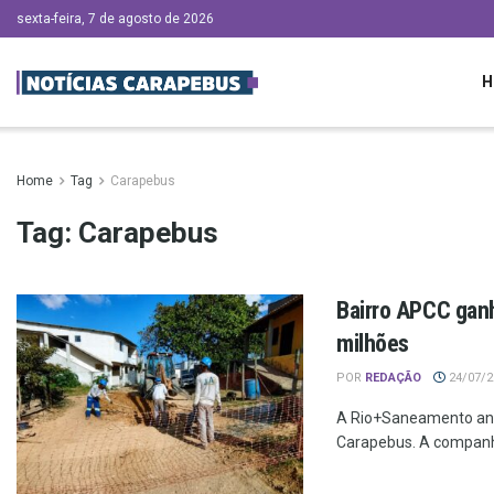
sexta-feira, 7 de agosto de 2026
H
Home
Tag
Carapebus
Tag:
Carapebus
Bairro APCC ganh
milhões
POR
REDAÇÃO
24/07/20
A Rio+Saneamento anu
Carapebus. A companhi