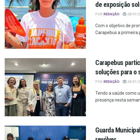
de exposição sol
POR
REDAÇÃO
28/01/20
Com o objetivo de prom
Carapebus a primeira pa
Carapebus partic
soluções para o 
POR
REDAÇÃO
24/01/20
Tendo a saúde como u
presença nesta seman
Guarda Municipal
revólver