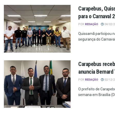
Carapebus, Quis
para o Carnaval 
POR
REDAÇÃO
04/02/20
Quissamã participou n
segurança do Carnaval
Carapebus recebe
anuncia Bernard 
POR
REDAÇÃO
02/12/20
O prefeito de Carapeb
semana em Brasília (DF)