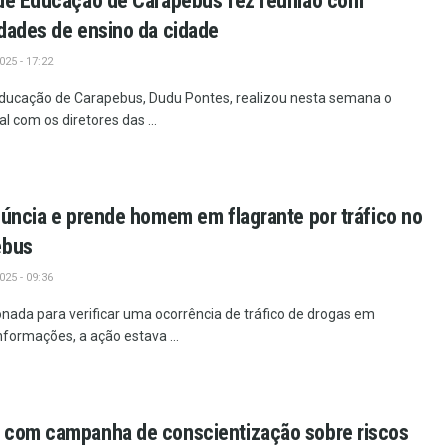
 de Educação de Carapebus fez reunião com
dades de ensino da cidade
25 - 17:22
Educação de Carapebus, Dudu Pontes, realizou nesta semana o
al com os diretores das ...
núncia e prende homem em flagrante por tráfico no
ebus
25 - 09:36
cionada para verificar uma ocorrência de tráfico de drogas em
formações, a ação estava ...
 com campanha de conscientização sobre riscos