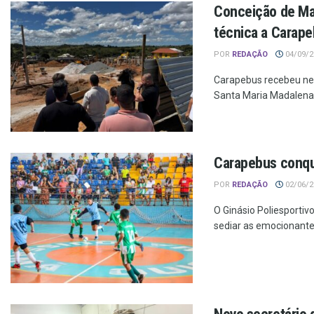
Conceição de Mac
técnica a Carap
POR
REDAÇÃO
04/09/20
Carapebus recebeu nes
Santa Maria Madalena. A
Carapebus conqui
POR
REDAÇÃO
02/06/20
O Ginásio Poliesportiv
sediar as emocionantes 