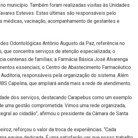
 no município. Também foram realizadas visitas às Unidades
Tavares Esteves. Estas últimas são responsáveis pelo
as médicas, vacinação, acompanhamento de gestantes e
des Odontológicas Antônio Augusto da Paz, referência no
, que concentra serviços de atenção especializada; o
icia centenas de famílias; a Farmácia Básica José Alvarenga
camentos essenciais; o Centro de Abastecimento Farmacêutico
e Auditoria, responsáveis pela organização do sistema. Além
UBS Capelina, que ampliará ainda mais a rede de atendimento.
lidade dos serviços, destacando Carapebus como um exemplo
o de uma gestão comprometida. Vimos uma rede organizada,
egral ao cidadão”, afirmou o presidente da Câmara de Santa
roz, reforçou o valor da troca de experiências. “Cada
 uma equipe dedicada. É uma satisfação ver que nosso trabalho