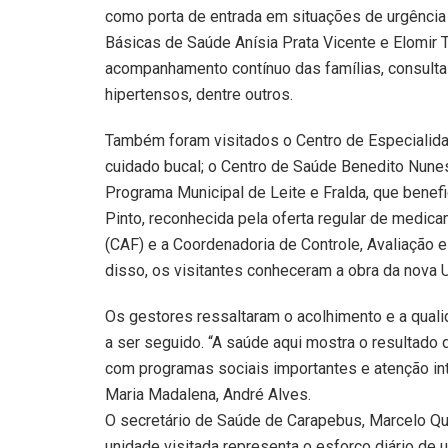
como porta de entrada em situações de urgência
Básicas de Saúde Anísia Prata Vicente e Elomir 
acompanhamento contínuo das famílias, consult
hipertensos, dentre outros.
Também foram visitados o Centro de Especialida
cuidado bucal; o Centro de Saúde Benedito Nunes
Programa Municipal de Leite e Fralda, que benef
Pinto, reconhecida pela oferta regular de medi
(CAF) e a Coordenadoria de Controle, Avaliação 
disso, os visitantes conheceram a obra da nova 
Os gestores ressaltaram o acolhimento e a qua
a ser seguido. “A saúde aqui mostra o resultad
com programas sociais importantes e atenção int
Maria Madalena, André Alves.
O secretário de Saúde de Carapebus, Marcelo Quei
unidade visitada representa o esforço diário de