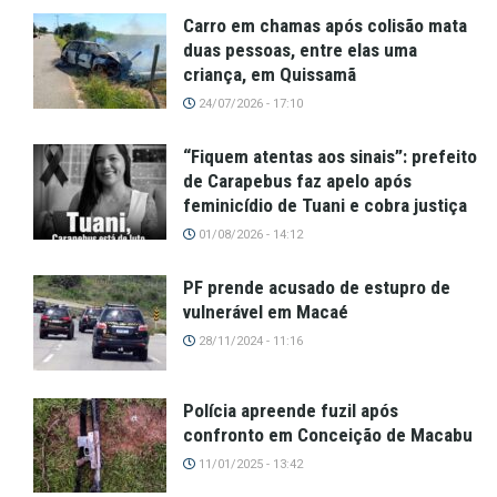
Carro em chamas após colisão mata
duas pessoas, entre elas uma
criança, em Quissamã
24/07/2026 - 17:10
“Fiquem atentas aos sinais”: prefeito
de Carapebus faz apelo após
feminicídio de Tuani e cobra justiça
01/08/2026 - 14:12
PF prende acusado de estupro de
vulnerável em Macaé
28/11/2024 - 11:16
Polícia apreende fuzil após
confronto em Conceição de Macabu
11/01/2025 - 13:42