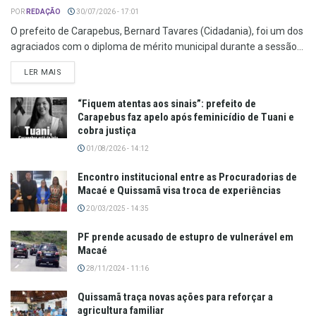
POR
REDAÇÃO
30/07/2026 - 17:01
O prefeito de Carapebus, Bernard Tavares (Cidadania), foi um dos
agraciados com o diploma de mérito municipal durante a sessão...
LER MAIS
“Fiquem atentas aos sinais”: prefeito de
Carapebus faz apelo após feminicídio de Tuani e
cobra justiça
01/08/2026 - 14:12
Encontro institucional entre as Procuradorias de
Macaé e Quissamã visa troca de experiências
20/03/2025 - 14:35
PF prende acusado de estupro de vulnerável em
Macaé
28/11/2024 - 11:16
Quissamã traça novas ações para reforçar a
agricultura familiar