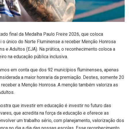
tado final da Medalha Paulo Freire 2026, que coloca
i o único do Norte Fluminense a receber Menção Honrosa
s e Adultos (EJA). Na prática, o reconhecimento coloca a
iro na educação pública inclusiva.
vamos em conta que dos 92 municípios fluminenses, apenas
onsiderada a maior honraria da premiação. Destes, somente 20
ara receber a Menção Honrosa. A menção também valoriza as
dultos.
stra que investir em educação é investir no futuro das
vares, que acredita na força da educação e oferece as
olver um trabalho sério, com planejamento, valorização dos
ença no dia a dia das nossas escolas. Esse reconhecimento