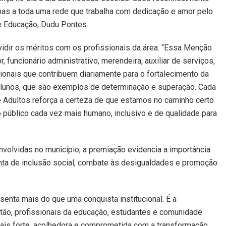
mas a toda uma rede que trabalha com dedicação e amor pelo
de Educação, Dudu Pontes.
idir os méritos com os profissionais da área. “Essa Menção
 funcionário administrativo, merendeira, auxiliar de serviços,
ionais que contribuem diariamente para o fortalecimento da
alunos, que são exemplos de determinação e superação. Cada
e Adultos reforça a certeza de que estamos no caminho certo
o público cada vez mais humano, inclusivo e de qualidade para
volvidas no município, a premiação evidencia a importância
ta de inclusão social, combate às desigualdades e promoção
nta mais do que uma conquista institucional. É a
stão, profissionais da educação, estudantes e comunidade
ais forte, acolhedora e comprometida com a transformação