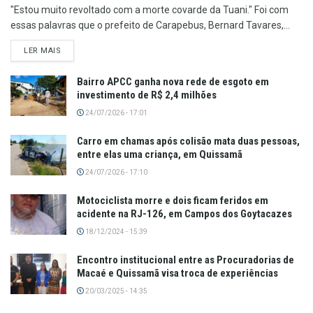
"Estou muito revoltado com a morte covarde da Tuani." Foi com
essas palavras que o prefeito de Carapebus, Bernard Tavares,...
LER MAIS
Bairro APCC ganha nova rede de esgoto em
investimento de R$ 2,4 milhões
24/07/2026 - 17:01
Carro em chamas após colisão mata duas pessoas,
entre elas uma criança, em Quissamã
24/07/2026 - 17:10
Motociclista morre e dois ficam feridos em
acidente na RJ-126, em Campos dos Goytacazes
18/12/2024 - 15:39
Encontro institucional entre as Procuradorias de
Macaé e Quissamã visa troca de experiências
20/03/2025 - 14:35