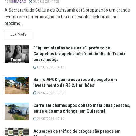
POR
REDAÇÃO
07/04/2025 - 17:29
A Secretaria de Cultura de Quissamã está preparando um grande
evento em comemoração ao Dia do Desenho, celebrado no
próximo...
LER MAIS
“Fiquem atentas aos sinais”: prefeito de
Carapebus faz apelo após feminicídio de Tuani e
cobra justiça
01/08/2026 - 14:12
Bairro APCC ganha nova rede de esgoto em
investimento de R$ 2,4 milhões
24/07/2026 - 17:01
Carro em chamas após colisão mata duas pessoas,
entre elas uma criança, em Quissamã
24/07/2026 - 17:10
Acusados de tráfico de drogas são presos em