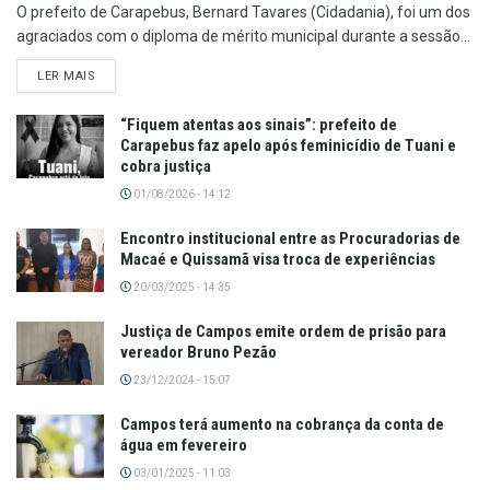
O prefeito de Carapebus, Bernard Tavares (Cidadania), foi um dos
agraciados com o diploma de mérito municipal durante a sessão...
LER MAIS
“Fiquem atentas aos sinais”: prefeito de
Carapebus faz apelo após feminicídio de Tuani e
cobra justiça
01/08/2026 - 14:12
Encontro institucional entre as Procuradorias de
Macaé e Quissamã visa troca de experiências
20/03/2025 - 14:35
Justiça de Campos emite ordem de prisão para
vereador Bruno Pezão
23/12/2024 - 15:07
Campos terá aumento na cobrança da conta de
água em fevereiro
03/01/2025 - 11:03