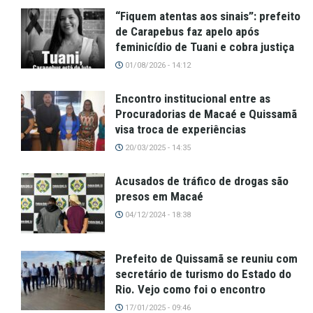
“Fiquem atentas aos sinais”: prefeito
de Carapebus faz apelo após
feminicídio de Tuani e cobra justiça
01/08/2026 - 14:12
Encontro institucional entre as
Procuradorias de Macaé e Quissamã
visa troca de experiências
20/03/2025 - 14:35
Acusados de tráfico de drogas são
presos em Macaé
04/12/2024 - 18:38
Prefeito de Quissamã se reuniu com
secretário de turismo do Estado do
Rio. Vejo como foi o encontro
17/01/2025 - 09:46