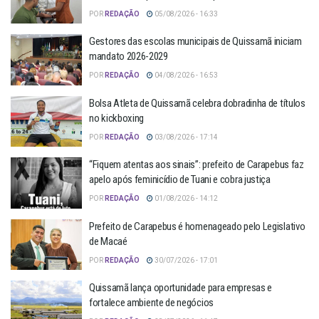
POR
REDAÇÃO
05/08/2026 - 16:33
Gestores das escolas municipais de Quissamã iniciam
mandato 2026-2029
POR
REDAÇÃO
04/08/2026 - 16:53
Bolsa Atleta de Quissamã celebra dobradinha de títulos
no kickboxing
POR
REDAÇÃO
03/08/2026 - 17:14
“Fiquem atentas aos sinais”: prefeito de Carapebus faz
apelo após feminicídio de Tuani e cobra justiça
POR
REDAÇÃO
01/08/2026 - 14:12
Prefeito de Carapebus é homenageado pelo Legislativo
de Macaé
POR
REDAÇÃO
30/07/2026 - 17:01
Quissamã lança oportunidade para empresas e
fortalece ambiente de negócios