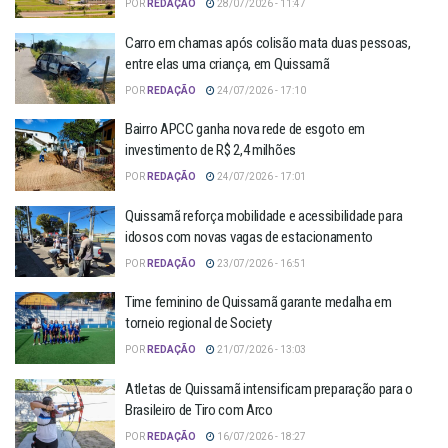
POR
REDAÇÃO
28/07/2026 - 11:47
Carro em chamas após colisão mata duas pessoas,
entre elas uma criança, em Quissamã
POR
REDAÇÃO
24/07/2026 - 17:10
Bairro APCC ganha nova rede de esgoto em
investimento de R$ 2,4 milhões
POR
REDAÇÃO
24/07/2026 - 17:01
Quissamã reforça mobilidade e acessibilidade para
idosos com novas vagas de estacionamento
POR
REDAÇÃO
23/07/2026 - 16:51
Time feminino de Quissamã garante medalha em
torneio regional de Society
POR
REDAÇÃO
21/07/2026 - 13:03
Atletas de Quissamã intensificam preparação para o
Brasileiro de Tiro com Arco
POR
REDAÇÃO
16/07/2026 - 18:27