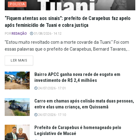
POLÍCIA
“Fiquem atentas aos sinais”: prefeito de Carapebus faz apelo
após feminicídio de Tuani e cobra justiça
POR
REDAÇÃO
01/08/2026 - 14:12
"Estou muito revoltado com a morte covarde da Tuani." Foi com
essas palavras que o prefeito de Carapebus, Bernard Tavares,...
LER MAIS
Bairro APCC ganha nova rede de esgoto em
investimento de R$ 2,4 milhões
24/07/2026 - 17:01
Carro em chamas após colisão mata duas pessoas,
entre elas uma criança, em Quissamã
24/07/2026 - 17:10
Prefeito de Carapebus é homenageado pelo
Legislativo de Macaé