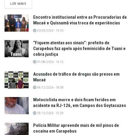
LER MAIS
Encontro institucional entre as Procuradorias de
Macaé e Quissamã visa troca de experiências
20/03/2025 - 14:35
“Fiquem atentas aos sinais”: prefeito de
Carapebus faz apelo após feminicídio de Tuani e
cobra justiça
01/08/2026 - 14:12
Acusados de tráfico de drogas são presos em
Macaé
04/12/2024 - 18:38
Motociclista morre e dois ficam feridos em
acidente na RJ-126, em Campos dos Goytacazes
18/12/2024 - 15:39
Polícia Militar apreende mais de mil pinos de
cocaína em Carapebus