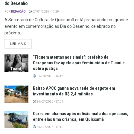
do Desenho
POR
REDAÇÃO
07/04/2025 - 17:29
A Secretaria de Cultura de Quissamã está preparando um grande
evento em comemoração ao Dia do Desenho, celebrado no
próximo...
LER MAIS
“Fiquem atentas aos sinais”: prefeito de
Carapebus faz apelo após feminicídio de Tuani e
cobra justiça
01/08/2026 - 14:12
Bairro APCC ganha nova rede de esgoto em
investimento de R$ 2,4 milhões
24/07/2026 - 17:01
Carro em chamas após colisão mata duas pessoas,
entre elas uma criança, em Quissamã
24/07/2026 - 17:10