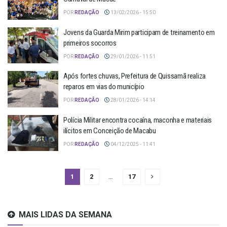
POR
REDAÇÃO
13/02/2026 - 15:50
Jovens da Guarda Mirim participam de treinamento em
primeiros socorros
POR
REDAÇÃO
29/01/2026 - 11:51
Após fortes chuvas, Prefeitura de Quissamã realiza
reparos em vias do município
POR
REDAÇÃO
28/01/2026 - 14:14
Polícia Militar encontra cocaína, maconha e materiais
ilícitos em Conceição de Macabu
POR
REDAÇÃO
04/12/2025 - 11:41
1
2
…
17
MAIS LIDAS DA SEMANA