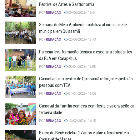
Festival de Artes e Gastronomia
POR
REDAÇÃO
09/06/2026 - 16:04
Semana do Meio Ambiente mobiliza alunos da rede
municipal em Quissamã
POR
REDAÇÃO
02/06/2026 - 18:43
Parceria leva formação técnica e escolar a estudantes
da EJA em Carapebus
POR
REDAÇÃO
08/04/2026 - 16:58
Caminhada no centro de Quissamã reforça respeito às
pessoas com TEA
POR
REDAÇÃO
01/04/2026 - 16:06
Carnaval da Família começa com festa e valorização da
terceira idade
POR
REDAÇÃO
13/02/2026 - 16:15
Bloco do Benê celebra 17 anos e abre oficialmente o
Carnaval de Macaé