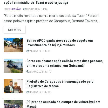
após feminicídio de Tuani e cobra justiça
POR
REDAÇÃO
01/08/2026 - 14:12
"Estou muito revoltado com a morte covarde da Tuani." Foi com
essas palavras que o prefeito de Carapebus, Bernard Tavares,...
LER MAIS
Bairro APCC ganha nova rede de esgoto em
investimento de R$ 2,4 milhões
24/07/2026 - 17:01
Carro em chamas após colisão mata duas pessoas,
entre elas uma criança, em Quissamã
24/07/2026 - 17:10
Prefeito de Carapebus é homenageado pelo
Legislativo de Macaé
30/07/2026 - 17:01
PF prende acusado de estupro de vulnerável em
Macaé