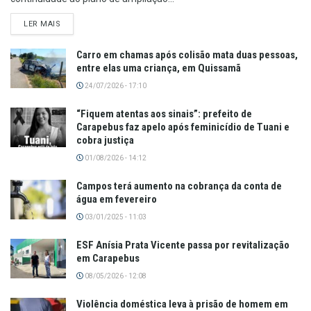
LER MAIS
Carro em chamas após colisão mata duas pessoas,
entre elas uma criança, em Quissamã
24/07/2026 - 17:10
“Fiquem atentas aos sinais”: prefeito de
Carapebus faz apelo após feminicídio de Tuani e
cobra justiça
01/08/2026 - 14:12
Campos terá aumento na cobrança da conta de
água em fevereiro
03/01/2025 - 11:03
ESF Anísia Prata Vicente passa por revitalização
em Carapebus
08/05/2026 - 12:08
Violência doméstica leva à prisão de homem em