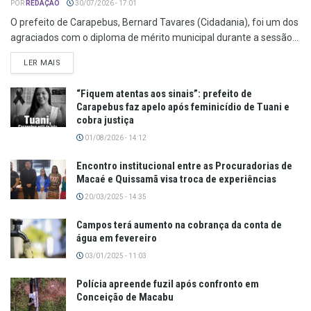
POR
REDAÇÃO
30/07/2026 - 17:01
O prefeito de Carapebus, Bernard Tavares (Cidadania), foi um dos
agraciados com o diploma de mérito municipal durante a sessão...
LER MAIS
“Fiquem atentas aos sinais”: prefeito de
Carapebus faz apelo após feminicídio de Tuani e
cobra justiça
01/08/2026 - 14:12
Encontro institucional entre as Procuradorias de
Macaé e Quissamã visa troca de experiências
20/03/2025 - 14:35
Campos terá aumento na cobrança da conta de
água em fevereiro
03/01/2025 - 11:03
Polícia apreende fuzil após confronto em
Conceição de Macabu