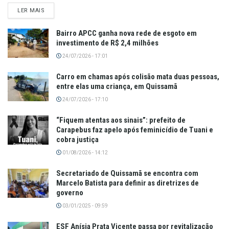
LER MAIS
Bairro APCC ganha nova rede de esgoto em
investimento de R$ 2,4 milhões
24/07/2026 - 17:01
Carro em chamas após colisão mata duas pessoas,
entre elas uma criança, em Quissamã
24/07/2026 - 17:10
“Fiquem atentas aos sinais”: prefeito de
Carapebus faz apelo após feminicídio de Tuani e
cobra justiça
01/08/2026 - 14:12
Secretariado de Quissamã se encontra com
Marcelo Batista para definir as diretrizes de
governo
03/01/2025 - 09:59
ESF Anísia Prata Vicente passa por revitalização