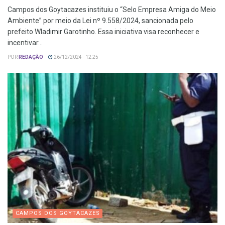
Campos dos Goytacazes instituiu o “Selo Empresa Amiga do Meio
Ambiente” por meio da Lei nº 9.558/2024, sancionada pelo
prefeito Wladimir Garotinho. Essa iniciativa visa reconhecer e
incentivar...
POR
REDAÇÃO
26/12/2024 - 12:25
CAMPOS DOS GOYTACAZES