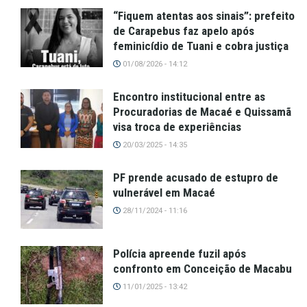
“Fiquem atentas aos sinais”: prefeito
de Carapebus faz apelo após
feminicídio de Tuani e cobra justiça
01/08/2026 - 14:12
Encontro institucional entre as
Procuradorias de Macaé e Quissamã
visa troca de experiências
20/03/2025 - 14:35
PF prende acusado de estupro de
vulnerável em Macaé
28/11/2024 - 11:16
Polícia apreende fuzil após
confronto em Conceição de Macabu
11/01/2025 - 13:42