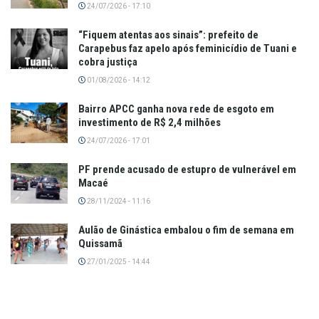
24/07/2026 - 17:10
“Fiquem atentas aos sinais”: prefeito de
Carapebus faz apelo após feminicídio de Tuani e
cobra justiça
01/08/2026 - 14:12
Bairro APCC ganha nova rede de esgoto em
investimento de R$ 2,4 milhões
24/07/2026 - 17:01
PF prende acusado de estupro de vulnerável em
Macaé
28/11/2024 - 11:16
Aulão de Ginástica embalou o fim de semana em
Quissamã
27/01/2025 - 14:44