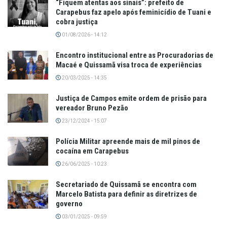
“Fiquem atentas aos sinais”: prefeito de
Carapebus faz apelo após feminicídio de Tuani e
cobra justiça
01/08/2026 - 14:12
Encontro institucional entre as Procuradorias de
Macaé e Quissamã visa troca de experiências
20/03/2025 - 14:35
Justiça de Campos emite ordem de prisão para
vereador Bruno Pezão
23/12/2024 - 15:07
Polícia Militar apreende mais de mil pinos de
cocaína em Carapebus
26/06/2025 - 10:23
Secretariado de Quissamã se encontra com
Marcelo Batista para definir as diretrizes de
governo
03/01/2025 - 09:59