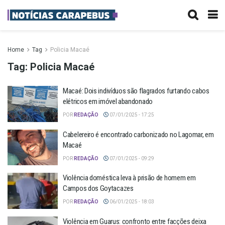
Home
Tag
Policia Macaé
Tag:
Policia Macaé
Macaé: Dois indivíduos são flagrados furtando cabos
elétricos em imóvel abandonado
POR
REDAÇÃO
07/01/2025 - 17:25
Cabelereiro é encontrado carbonizado no Lagomar, em
Macaé
POR
REDAÇÃO
07/01/2025 - 09:29
Violência doméstica leva à prisão de homem em
Campos dos Goytacazes
POR
REDAÇÃO
06/01/2025 - 18:03
Violência em Guarus: confronto entre facções deixa