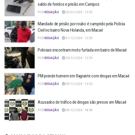
saldo de feridos e prisão em Campos
POR
REDAÇÃO
02/01/2025 - 13:03
Mandado de prisão por roubo é cumprido pela Polícia
Civil no bairro Nova Holanda, em Macaé
POR
REDAÇÃO
31/12/2024 - 12:59
Policiais encontram moto furtada em bairro de Macaé
POR
REDAÇÃO
30/12/2024 - 12:39
PM prende homem em flagrante com drogas em Macaé
POR
REDAÇÃO
09/12/2024 - 13:30
Acusados de tráfico de drogas são presos em Macaé
POR
REDAÇÃO
04/12/2024 - 18:38