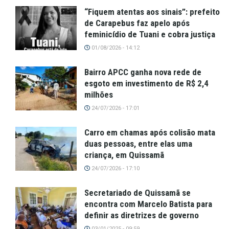
“Fiquem atentas aos sinais”: prefeito
de Carapebus faz apelo após
feminicídio de Tuani e cobra justiça
01/08/2026 - 14:12
Bairro APCC ganha nova rede de
esgoto em investimento de R$ 2,4
milhões
24/07/2026 - 17:01
Carro em chamas após colisão mata
duas pessoas, entre elas uma
criança, em Quissamã
24/07/2026 - 17:10
Secretariado de Quissamã se
encontra com Marcelo Batista para
definir as diretrizes de governo
03/01/2025 - 09:59