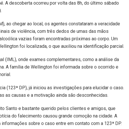
é. A descoberta ocorreu por volta das 8h, do último sábado
.
M), ao chegar ao local, os agentes constataram a veracidade
sinais de violência, com três dedos de umas das mãos
 alcoólica vazias foram encontradas próximas ao corpo. Um
llington foi localizada, o que auxiliou na identificação parcial.
egal (IML), onde exames complementares, como a análise da
ma. A família de Wellington foi informada sobre o ocorrido e
orial.
cia (123ª DP), já iniciou as investigações para elucidar o caso.
mas as causas e a motivação ainda são desconhecidas.
rito Santo e bastante querido pelos clientes e amigos, que
notícia do falecimento causou grande comoção na cidade. A
a informações sobre o caso entre em contato com a 123ª DP.