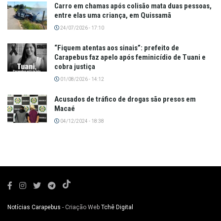
Carro em chamas após colisão mata duas pessoas,
entre elas uma criança, em Quissamã
24/07/2026 - 17:10
“Fiquem atentas aos sinais”: prefeito de
Carapebus faz apelo após feminicídio de Tuani e
cobra justiça
01/08/2026 - 14:12
Acusados de tráfico de drogas são presos em
Macaé
04/12/2024 - 18:38
Notícias Carapebus
- Criação Web
Tchê Digital