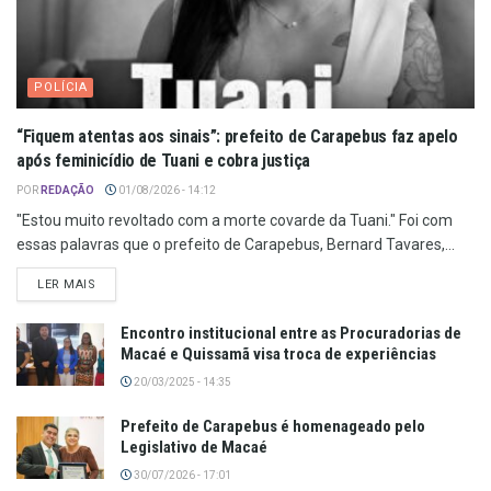
POLÍCIA
“Fiquem atentas aos sinais”: prefeito de Carapebus faz apelo
após feminicídio de Tuani e cobra justiça
POR
REDAÇÃO
01/08/2026 - 14:12
"Estou muito revoltado com a morte covarde da Tuani." Foi com
essas palavras que o prefeito de Carapebus, Bernard Tavares,...
LER MAIS
Encontro institucional entre as Procuradorias de
Macaé e Quissamã visa troca de experiências
20/03/2025 - 14:35
Prefeito de Carapebus é homenageado pelo
Legislativo de Macaé
30/07/2026 - 17:01