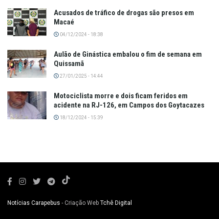
Acusados de tráfico de drogas são presos em
Macaé
04/12/2024 - 18:38
Aulão de Ginástica embalou o fim de semana em
Quissamã
27/01/2025 - 14:44
Motociclista morre e dois ficam feridos em
acidente na RJ-126, em Campos dos Goytacazes
18/12/2024 - 15:39
Notícias Carapebus
- Criação Web
Tchê Digital