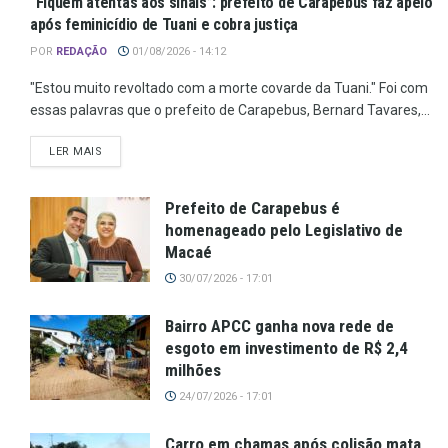
“Fiquem atentas aos sinais”: prefeito de Carapebus faz apelo
após feminicídio de Tuani e cobra justiça
POR
REDAÇÃO
01/08/2026 - 14:12
"Estou muito revoltado com a morte covarde da Tuani." Foi com
essas palavras que o prefeito de Carapebus, Bernard Tavares,...
LER MAIS
Prefeito de Carapebus é
homenageado pelo Legislativo de
Macaé
30/07/2026 - 17:01
Bairro APCC ganha nova rede de
esgoto em investimento de R$ 2,4
milhões
24/07/2026 - 17:01
Carro em chamas após colisão mata