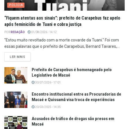
POLÍCIA
“Fiquem atentas aos sinais”: prefeito de Carapebus faz apelo
após feminicídio de Tuani e cobra justiça
POR
REDAÇÃO
01/08/2026 - 14:12
"Estou muito revoltado com a morte covarde da Tuani." Foi com
essas palavras que o prefeito de Carapebus, Bernard Tavares,...
LER MAIS
Prefeito de Carapebus é homenageado pelo
Legislativo de Macaé
30/07/2026 - 17:01
Encontro institucional entre as Procuradorias de
Macaé e Quissamã visa troca de experiências
20/03/2025 - 14:35
Acusados de tráfico de drogas são presos em
Macaé