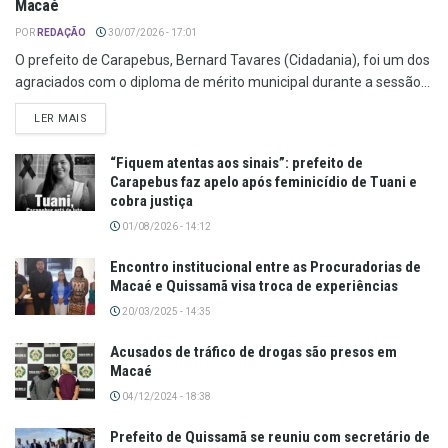
Macaé
POR
REDAÇÃO
30/07/2026 - 17:01
O prefeito de Carapebus, Bernard Tavares (Cidadania), foi um dos
agraciados com o diploma de mérito municipal durante a sessão...
LER MAIS
“Fiquem atentas aos sinais”: prefeito de
Carapebus faz apelo após feminicídio de Tuani e
cobra justiça
01/08/2026 - 14:12
Encontro institucional entre as Procuradorias de
Macaé e Quissamã visa troca de experiências
20/03/2025 - 14:35
Acusados de tráfico de drogas são presos em
Macaé
04/12/2024 - 18:38
Prefeito de Quissamã se reuniu com secretário de