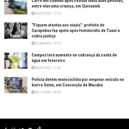
Carro em chamas após colisão mata duas pessoas,
entre elas uma criança, em Quissamã
24/07/2026 - 17:10
“Fiquem atentas aos sinais”: prefeito de
Carapebus faz apelo após feminicídio de Tuani e
cobra justiça
01/08/2026 - 14:12
Campos terá aumento na cobrança da conta de
água em fevereiro
03/01/2025 - 11:03
Polícia detém motociclista por empinar veículo no
bairro Usina, em Conceição de Macabu
05/11/2025 - 09:49