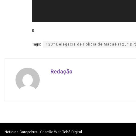
a
Tags:
123ª Delegacia de Polícia de Macaé (123ª DP
Redação
Notícias Carapebus
- Criação Web
Tchê Digital