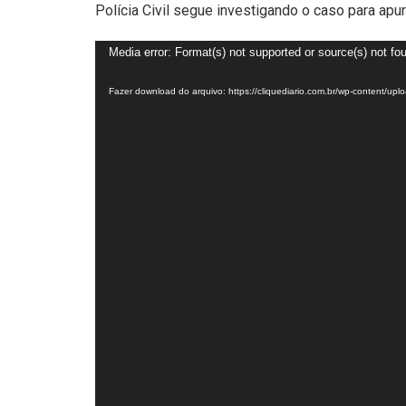
Polícia Civil segue investigando o caso para apu
Tocador
Media error: Format(s) not supported or source(s) not fo
de
Fazer download do arquivo: https://cliquediario.com.br/wp-content/
vídeo