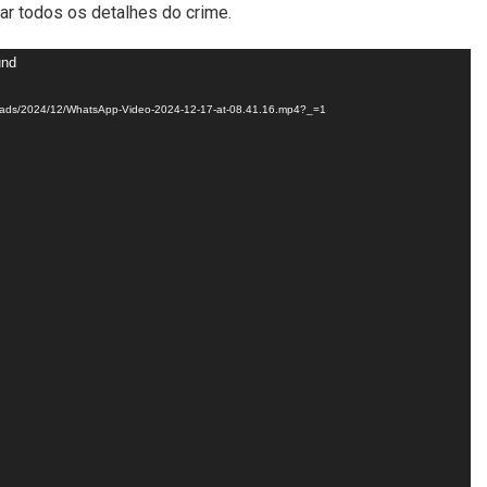
rar todos os detalhes do crime.
und
uploads/2024/12/WhatsApp-Video-2024-12-17-at-08.41.16.mp4?_=1