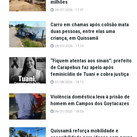
milhões
24/07/2026 - 17:01
Carro em chamas após colisão mata
duas pessoas, entre elas uma
criança, em Quissamã
24/07/2026 - 17:10
“Fiquem atentas aos sinais”: prefeito
de Carapebus faz apelo após
feminicídio de Tuani e cobra justiça
01/08/2026 - 14:12
Violência doméstica leva à prisão de
homem em Campos dos Goytacazes
06/01/2025 - 18:03
Quissamã reforça mobilidade e