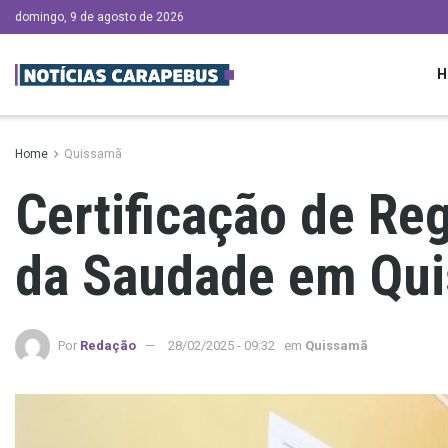
domingo, 9 de agosto de 2026
H
Home
Quissamã
Certificação de Re
da Saudade em Qu
Por
Redação
28/02/2025 - 09:32
em
Quissamã