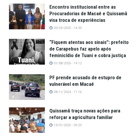
Encontro institucional entre as
Procuradorias de Macaé e Quissamã
visa troca de experiências
20/03/2025 - 14:35
“Fiquem atentas aos sinais”: prefeito
de Carapebus faz apelo após
feminicídio de Tuani e cobra justiça
01/08/2026 - 14:12
PF prende acusado de estupro de
vulnerável em Macaé
28/11/2024 - 11:16
Quissamã traça novas ações para
reforçar a agricultura familiar
13/01/2025 - 09:25