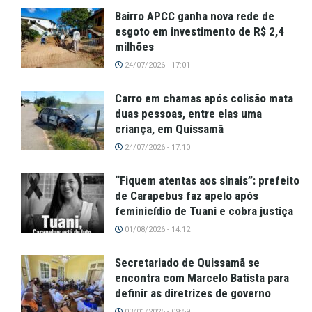
Bairro APCC ganha nova rede de
esgoto em investimento de R$ 2,4
milhões
24/07/2026 - 17:01
Carro em chamas após colisão mata
duas pessoas, entre elas uma
criança, em Quissamã
24/07/2026 - 17:10
“Fiquem atentas aos sinais”: prefeito
de Carapebus faz apelo após
feminicídio de Tuani e cobra justiça
01/08/2026 - 14:12
Secretariado de Quissamã se
encontra com Marcelo Batista para
definir as diretrizes de governo
03/01/2025 - 09:59