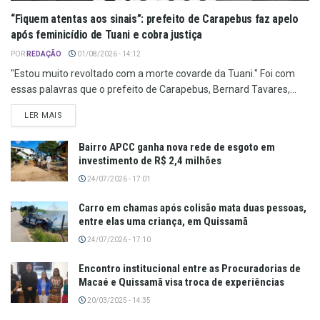
“Fiquem atentas aos sinais”: prefeito de Carapebus faz apelo
após feminicídio de Tuani e cobra justiça
POR
REDAÇÃO
01/08/2026 - 14:12
"Estou muito revoltado com a morte covarde da Tuani." Foi com
essas palavras que o prefeito de Carapebus, Bernard Tavares,...
LER MAIS
Bairro APCC ganha nova rede de esgoto em
investimento de R$ 2,4 milhões
24/07/2026 - 17:01
Carro em chamas após colisão mata duas pessoas,
entre elas uma criança, em Quissamã
24/07/2026 - 17:10
Encontro institucional entre as Procuradorias de
Macaé e Quissamã visa troca de experiências
20/03/2025 - 14:35