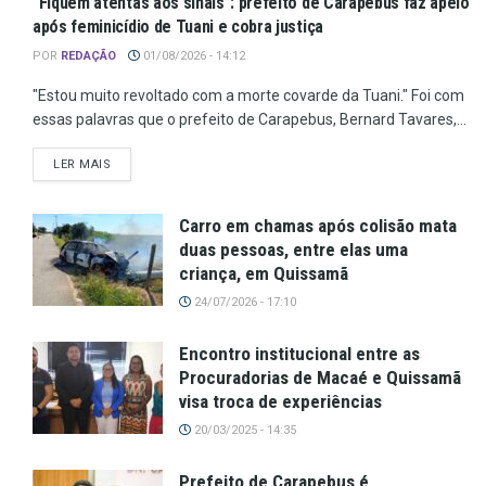
“Fiquem atentas aos sinais”: prefeito de Carapebus faz apelo
após feminicídio de Tuani e cobra justiça
POR
REDAÇÃO
01/08/2026 - 14:12
"Estou muito revoltado com a morte covarde da Tuani." Foi com
essas palavras que o prefeito de Carapebus, Bernard Tavares,...
LER MAIS
Carro em chamas após colisão mata
duas pessoas, entre elas uma
criança, em Quissamã
24/07/2026 - 17:10
Encontro institucional entre as
Procuradorias de Macaé e Quissamã
visa troca de experiências
20/03/2025 - 14:35
Prefeito de Carapebus é