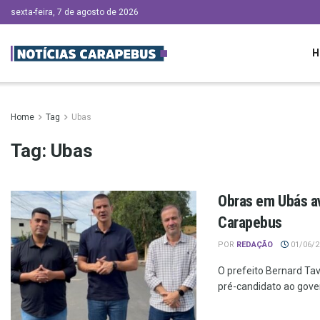
sexta-feira, 7 de agosto de 2026
H
Home
Tag
Ubas
Tag:
Ubas
Obras em Ubás a
Carapebus
POR
REDAÇÃO
01/06/20
O prefeito Bernard Ta
pré-candidato ao gover