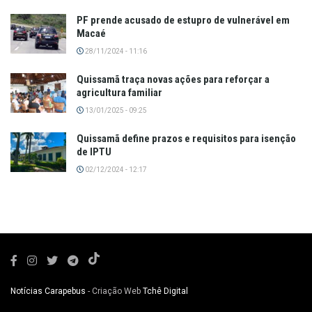
PF prende acusado de estupro de vulnerável em
Macaé
28/11/2024 - 11:16
Quissamã traça novas ações para reforçar a
agricultura familiar
13/01/2025 - 09:25
Quissamã define prazos e requisitos para isenção
de IPTU
02/12/2024 - 12:17
Notícias Carapebus
- Criação Web
Tchê Digital