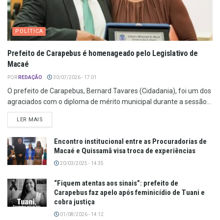
POLÍTICA
Prefeito de Carapebus é homenageado pelo Legislativo de
Macaé
POR
REDAÇÃO
30/07/2026 - 17:01
O prefeito de Carapebus, Bernard Tavares (Cidadania), foi um dos
agraciados com o diploma de mérito municipal durante a sessão...
LER MAIS
Encontro institucional entre as Procuradorias de
Macaé e Quissamã visa troca de experiências
20/03/2025 - 14:35
“Fiquem atentas aos sinais”: prefeito de
Carapebus faz apelo após feminicídio de Tuani e
cobra justiça
01/08/2026 - 14:12