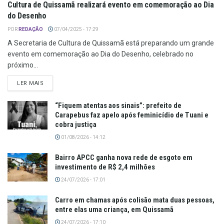
Cultura de Quissamã realizará evento em comemoração ao Dia
do Desenho
POR
REDAÇÃO
07/04/2025 - 17:29
A Secretaria de Cultura de Quissamã está preparando um grande
evento em comemoração ao Dia do Desenho, celebrado no
próximo...
LER MAIS
“Fiquem atentas aos sinais”: prefeito de
Carapebus faz apelo após feminicídio de Tuani e
cobra justiça
01/08/2026 - 14:12
Bairro APCC ganha nova rede de esgoto em
investimento de R$ 2,4 milhões
24/07/2026 - 17:01
Carro em chamas após colisão mata duas pessoas,
entre elas uma criança, em Quissamã
24/07/2026 - 17:10