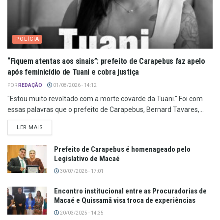
POLÍCIA
“Fiquem atentas aos sinais”: prefeito de Carapebus faz apelo
após feminicídio de Tuani e cobra justiça
POR
REDAÇÃO
01/08/2026 - 14:12
"Estou muito revoltado com a morte covarde da Tuani." Foi com
essas palavras que o prefeito de Carapebus, Bernard Tavares,...
LER MAIS
Prefeito de Carapebus é homenageado pelo
Legislativo de Macaé
30/07/2026 - 17:01
Encontro institucional entre as Procuradorias de
Macaé e Quissamã visa troca de experiências
20/03/2025 - 14:35