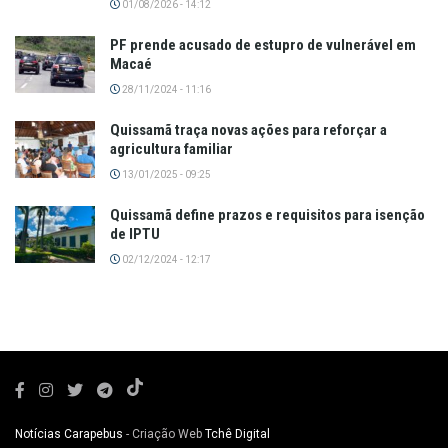
01/08/2026 - 14:12
PF prende acusado de estupro de vulnerável em
Macaé
28/11/2024 - 11:16
Quissamã traça novas ações para reforçar a
agricultura familiar
13/01/2025 - 09:25
Quissamã define prazos e requisitos para isenção
de IPTU
02/12/2024 - 12:17
Notícias Carapebus
- Criação Web
Tchê Digital