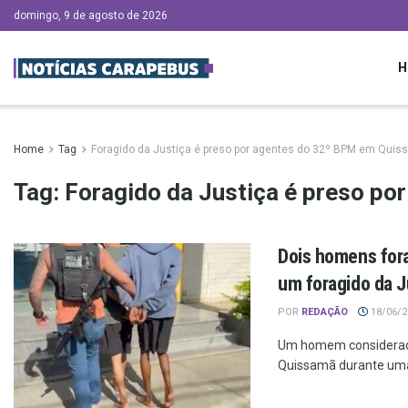
domingo, 9 de agosto de 2026
H
Home
Tag
Foragido da Justiça é preso por agentes do 32º BPM em Qui
Tag:
Foragido da Justiça é preso p
Dois homens for
um foragido da J
POR
REDAÇÃO
18/06/20
Um homem considerado 
Quissamã durante uma 