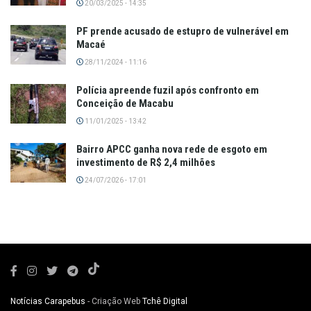
20/03/2025 - 14:35
PF prende acusado de estupro de vulnerável em
Macaé
28/11/2024 - 11:16
Polícia apreende fuzil após confronto em
Conceição de Macabu
11/01/2025 - 13:42
Bairro APCC ganha nova rede de esgoto em
investimento de R$ 2,4 milhões
24/07/2026 - 17:01
Notícias Carapebus
- Criação Web
Tchê Digital