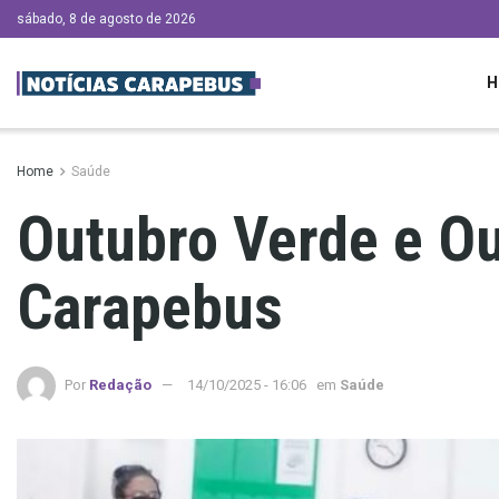
sábado, 8 de agosto de 2026
H
Home
Saúde
Outubro Verde e O
Carapebus
Por
Redação
14/10/2025 - 16:06
em
Saúde