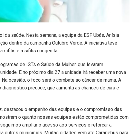
l da saúde. Nesta semana, a equipe da ESF Ubás, Anísia
ão dentro da campanha Outubro Verde. A iniciativa teve
ífilis e a sífilis congênita.
rogramas de ISTs e Saúde da Mulher, que levaram
unidade. E no próximo dia 27 a unidade irá receber uma nova
a. Na ocasião, o foco será o combate ao câncer de mama. A
 o diagnóstico precoce, que aumenta as chances de cura e
roz, destacou o empenho das equipes e o compromisso das
 mostram o quanto nossas equipes estão comprometidas com
seguimos ampliar o acesso aos serviços e reforçar a
ara outros municípios. Muitas cidades vêm até Carapebus para