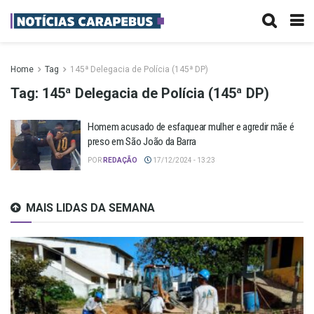
Home
Tag
145ª Delegacia de Polícia (145ª DP)
Tag:
145ª Delegacia de Polícia (145ª DP)
Homem acusado de esfaquear mulher e agredir mãe é
preso em São João da Barra
POR
REDAÇÃO
17/12/2024 - 13:23
MAIS LIDAS DA SEMANA