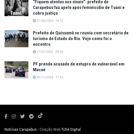
“Fiquem atentas aos sinais”: prefeito de
Carapebus faz apelo após feminicídio de Tuani e
cobra justiça
01/08/2026 - 14:12
Prefeito de Quissamã se reuniu com secretário de
turismo do Estado do Rio. Vejo como foi o
encontro
17/01/2025 - 09:46
PF prende acusado de estupro de vulnerável em
Macaé
28/11/2024 - 11:16
Notícias Carapebus
- Criação Web
Tchê Digital