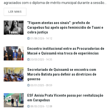
agraciados com o diploma de mérito municipal durante a sessão...
LER MAIS
“Fiquem atentas aos sinais”: prefeito de
Carapebus faz apelo após feminicídio de Tuani e
cobra justiça
01/08/2026 - 14:12
Encontro institucional entre as Procuradorias de
Macaé e Quissamã visa troca de experiências
20/03/2025 - 14:35
Secretariado de Quissamã se encontra com
Marcelo Batista para definir as diretrizes de
governo
03/01/2025 - 09:59
ESF Anísia Prata Vicente passa por revitalização
em Carapebus
08/05/2026 - 12:08