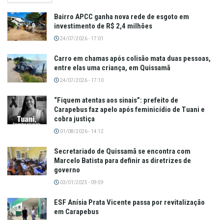
Bairro APCC ganha nova rede de esgoto em
investimento de R$ 2,4 milhões
24/07/2026 - 17:01
Carro em chamas após colisão mata duas pessoas,
entre elas uma criança, em Quissamã
24/07/2026 - 17:10
“Fiquem atentas aos sinais”: prefeito de
Carapebus faz apelo após feminicídio de Tuani e
cobra justiça
01/08/2026 - 14:12
Secretariado de Quissamã se encontra com
Marcelo Batista para definir as diretrizes de
governo
03/01/2025 - 09:59
ESF Anísia Prata Vicente passa por revitalização
em Carapebus