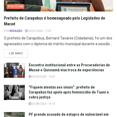
POLÍTICA
Prefeito de Carapebus é homenageado pelo Legislativo de
Macaé
POR
REDAÇÃO
30/07/2026 - 17:01
O prefeito de Carapebus, Bernard Tavares (Cidadania), foi um dos
agraciados com o diploma de mérito municipal durante a sessão...
LER MAIS
Encontro institucional entre as Procuradorias de
Macaé e Quissamã visa troca de experiências
20/03/2025 - 14:35
“Fiquem atentas aos sinais”: prefeito de
Carapebus faz apelo após feminicídio de Tuani e
cobra justiça
01/08/2026 - 14:12
PF prende acusado de estupro de vulnerável em