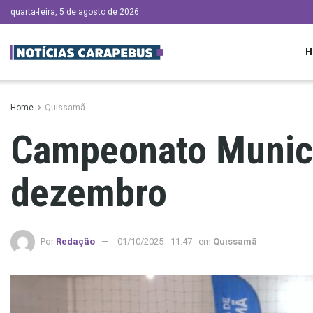
quarta-feira, 5 de agosto de 2026
H
Home
Quissamã
Campeonato Munici
dezembro
Por
Redação
01/10/2025 - 11:47
em
Quissamã