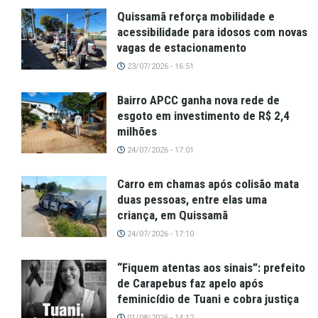
Quissamã reforça mobilidade e
acessibilidade para idosos com novas
vagas de estacionamento
23/07/2026 - 16:51
Bairro APCC ganha nova rede de
esgoto em investimento de R$ 2,4
milhões
24/07/2026 - 17:01
Carro em chamas após colisão mata
duas pessoas, entre elas uma
criança, em Quissamã
24/07/2026 - 17:10
“Fiquem atentas aos sinais”: prefeito
de Carapebus faz apelo após
feminicídio de Tuani e cobra justiça
01/08/2026 - 14:12