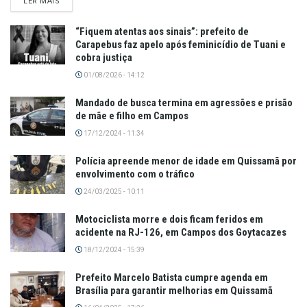
LER MAIS
“Fiquem atentas aos sinais”: prefeito de
Carapebus faz apelo após feminicídio de Tuani e
cobra justiça
01/08/2026 - 14:12
Mandado de busca termina em agressões e prisão
de mãe e filho em Campos
17/12/2024 - 11:34
Polícia apreende menor de idade em Quissamã por
envolvimento com o tráfico
24/03/2025 - 10:11
Motociclista morre e dois ficam feridos em
acidente na RJ-126, em Campos dos Goytacazes
18/12/2024 - 15:39
Prefeito Marcelo Batista cumpre agenda em
Brasília para garantir melhorias em Quissamã