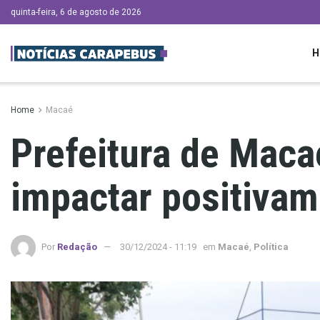
quinta-feira, 6 de agosto de 2026
H
Home
Macaé
Prefeitura de Maca
impactar positivam
Por
Redação
30/12/2024 - 11:19
em
Macaé
,
Política