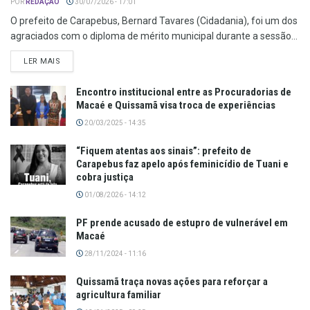
POR
REDAÇÃO
30/07/2026 - 17:01
O prefeito de Carapebus, Bernard Tavares (Cidadania), foi um dos
agraciados com o diploma de mérito municipal durante a sessão...
LER MAIS
Encontro institucional entre as Procuradorias de
Macaé e Quissamã visa troca de experiências
20/03/2025 - 14:35
“Fiquem atentas aos sinais”: prefeito de
Carapebus faz apelo após feminicídio de Tuani e
cobra justiça
01/08/2026 - 14:12
PF prende acusado de estupro de vulnerável em
Macaé
28/11/2024 - 11:16
Quissamã traça novas ações para reforçar a
agricultura familiar